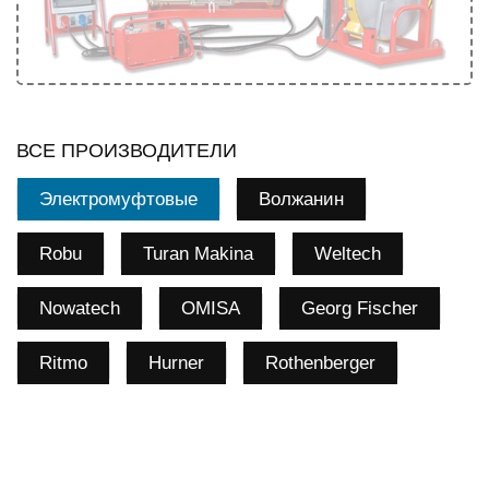
ВСЕ ПРОИЗВОДИТЕЛИ
Электромуфтовые
Волжанин
Robu
Turan Makina
Weltech
Nowatech
OMISA
Georg Fischer
Ritmo
Hurner
Rothenberger