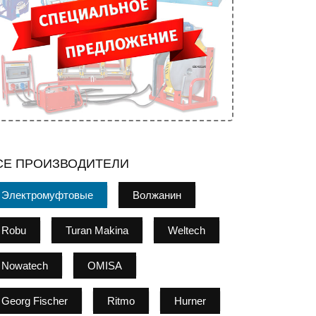
СЕ ПРОИЗВОДИТЕЛИ
Электромуфтовые
Волжанин
Robu
Turan Makina
Weltech
Nowatech
OMISA
Georg Fischer
Ritmo
Hurner